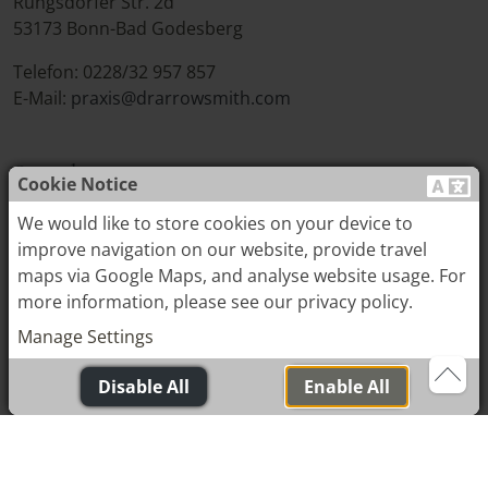
Rüngsdorfer Str. 2d
53173 Bonn-Bad Godesberg
Telefon: 0228/32 957 857
E-Mail:
praxis@drarrowsmith.com
Sprechzeiten
Cookie Notice
We would like to store cookies on your device to
Montag bis Freitag 9:00–13:00
improve navigation on our website, provide travel
Montag und Dienstag 15:00-17:00
maps via Google Maps, and analyse website usage. For
more information, please see our privacy policy.
Manage Settings
Disable All
Enable All
PATIENTENREISE
FAQ